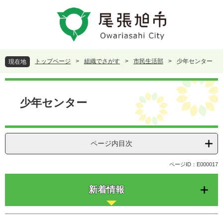
ペ
メ
ー
ニ
ジ
ュ
の
ー
先
を
頭
飛
トップページ
>
組織でさがす
>
市民生活部
>
少年センター
現在地
で
ば
す
し
本
。
て
文
本
少年センター
文
へ
ページ内目次
ページID：E000017
新着情報