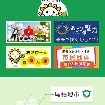
ぴ
ー
の
お
す
す
め