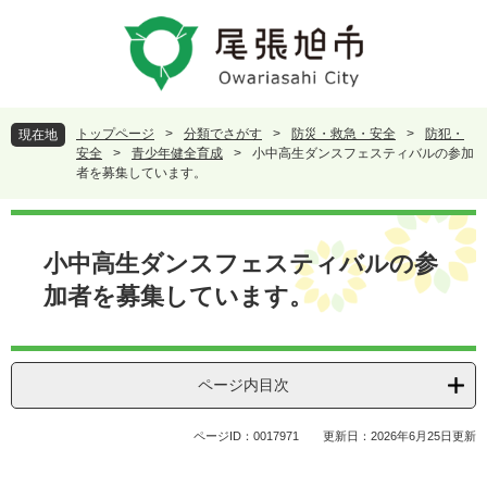
ペ
メ
ー
ニ
ジ
ュ
の
ー
先
を
頭
飛
トップページ
>
分類でさがす
>
防災・救急・安全
>
防犯・
現在地
で
ば
安全
>
青少年健全育成
>
小中高生ダンスフェスティバルの参加
す
し
者を募集しています。
。
て
本
本
文
文
小中高生ダンスフェスティバルの参
へ
加者を募集しています。
ページ内目次
ページID：0017971
更新日：2026年6月25日更新