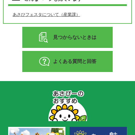
あさひフェスタについて（産業課）
見つからないときは
よくある質問と回答
あ
さ
ぴ
ー
の
お
す
す
め