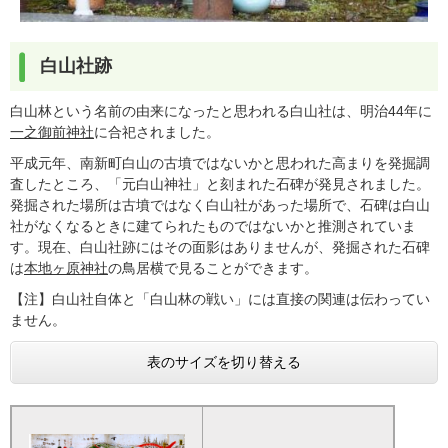
白山社跡
白山林という名前の由来になったと思われる白山社は、明治44年に
一之御前神社
に合祀されました。
平成元年、南新町白山の古墳ではないかと思われた高まりを発掘調
査したところ、「元白山神社」と刻まれた石碑が発見されました。
発掘された場所は古墳ではなく白山社があった場所で、石碑は白山
社がなくなるときに建てられたものではないかと推測されていま
す。現在、白山社跡にはその面影はありませんが、発掘された石碑
は
本地ヶ原神社
の鳥居横で見ることができます。
【注】白山社自体と「白山林の戦い」には直接の関連は伝わってい
ません。
表のサイズを切り替える