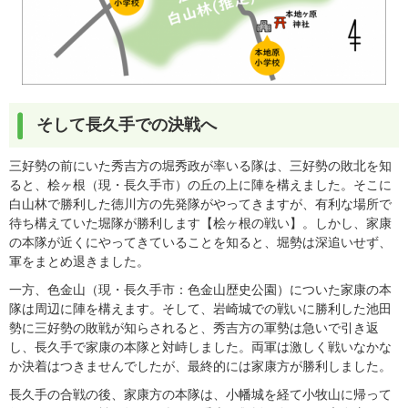
そして長久手での決戦へ
三好勢の前にいた秀吉方の堀秀政が率いる隊は、三好勢の敗北を知
ると、桧ヶ根（現・長久手市）の丘の上に陣を構えました。そこに
白山林で勝利した徳川方の先発隊がやってきますが、有利な場所で
待ち構えていた堀隊が勝利します【桧ヶ根の戦い】。しかし、家康
の本隊が近くにやってきていることを知ると、堀勢は深追いせず、
軍をまとめ退きました。
一方、色金山（現・長久手市：色金山歴史公園）についた家康の本
隊は周辺に陣を構えます。そして、岩崎城での戦いに勝利した池田
勢に三好勢の敗戦が知らされると、秀吉方の軍勢は急いで引き返
し、長久手で家康の本隊と対峙しました。両軍は激しく戦いなかな
か決着はつきませんでしたが、最終的には家康方が勝利しました。
長久手の合戦の後、家康方の本隊は、小幡城を経て小牧山に帰って