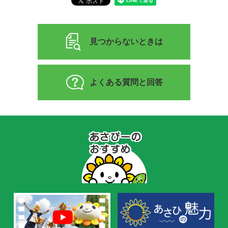
見つからないときは
よくある質問と回答
あ
さ
ぴ
ー
の
お
す
す
め