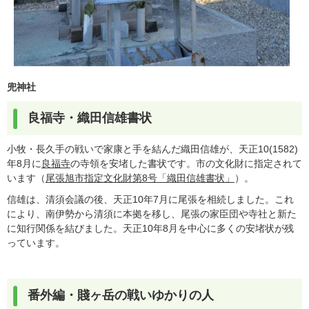
兜神社
良福寺・織田信雄書状
小牧・長久手の戦いで家康と手を結んだ織田信雄が、天正10(1582)
年8月に
良福寺
の寺領を安堵した書状です。市の文化財に指定されて
います（
尾張旭市指定文化財第8号「織田信雄書状」
）。
信雄は、清須会議の後、天正10年7月に尾張を相続しました。これ
により、南伊勢から清須に本拠を移し、尾張の家臣団や寺社と新た
に知行関係を結びました。天正10年8月を中心に多くの安堵状が残
っています。
番外編・賤ヶ岳の戦いゆかりの人