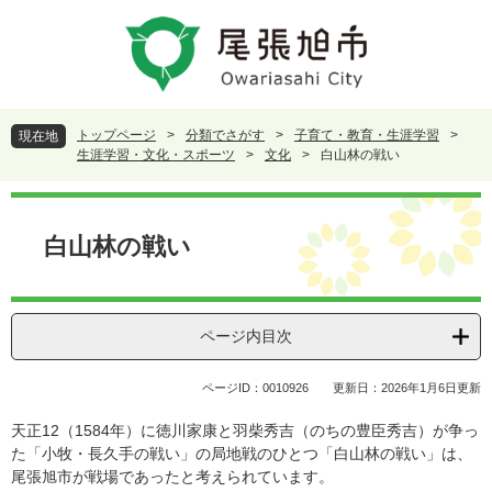
ペ
メ
ー
ニ
ジ
ュ
の
ー
先
を
頭
飛
トップページ
>
分類でさがす
>
子育て・教育・生涯学習
>
現在地
で
ば
生涯学習・文化・スポーツ
>
文化
>
白山林の戦い
す
し
。
て
本
本
文
白山林の戦い
文
へ
ページ内目次
ページID：0010926
更新日：2026年1月6日更新
天正12（1584年）に徳川家康と羽柴秀吉（のちの豊臣秀吉）が争っ
た「小牧・長久手の戦い」の局地戦のひとつ「白山林の戦い」は、
尾張旭市が戦場であったと考えられています。