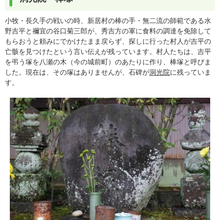
小牧・長久手の戦いの時、新居村の棒の手・無二流の師範である水
野吉平と禰宜の谷口菊三郎が、秀吉方の軍に食料の調達を免除して
もらおうと頼みにでかけたまま戻らず、探しに行った村人が吉平の
亡骸を見つけたという言い伝えが残っています。村人たちは、吉平
を弔う塚を八瀬の木（今の城前町）のあたりに作り、棒塚と呼びま
した。現在は、その塚はありませんが、石碑が
洞光院
に残っていま
す。