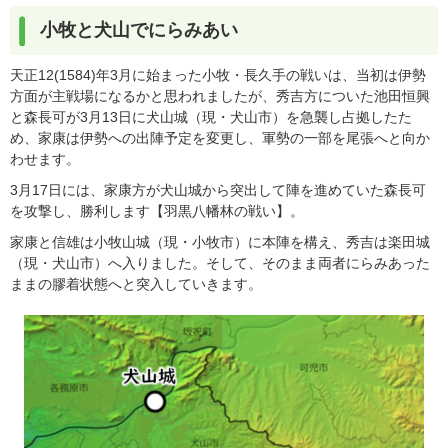
小牧と犬山でにらみあい
天正12(1584)年3月に始まった小牧・長久手の戦いは、当初は伊勢
方面が主戦場になるかと思われましたが、秀吉方についた池田恒興
と森長可が3月13日に犬山城（現・犬山市）を急襲し占拠したた
め、家康は伊勢への出陣予定を変更し、軍勢の一部を尾張へと向か
わせます。
3月17日には、家康方が犬山城から突出して陣を進めていた森長可
を攻撃し、勝利します【羽黒八幡林の戦い】。
家康と信雄は小牧山城（現・小牧市）に本陣を構え、秀吉は楽田城
（現・犬山市）へ入りました。そして、そのまま両者にらみあった
ままの膠着状態へと突入していきます。