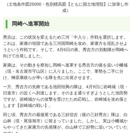
（土地条件図25000・色別標高図【ともに国土地理院】に加筆し作
成）
岡崎へ進軍開始
秀吉は、この状況を変えるため三河「中入り」作戦を選択します。
これは、家康の領国である三河国岡崎を攻め、家康方を混乱させよ
うという作戦です。そして、4月6日の夜、秀吉方の別動隊が岡崎へ
向けて出発しました。
家康は、その動きを察知し岡崎へ進軍する秀吉方の後を追い小幡城
（現・名古屋市守山区）に入りました。ここで、軍勢を二手に分
け、榊原康政らが率いる隊を先に出発させます。
一方、秀吉方の先鋒である池田恒興の隊は、4月9日に岩崎城（現・
日進市）の近くへ到達します。そのまま通りすぎようとした池田勢
ですが、岩崎城からの攻撃を受けたため応戦し、岩崎城を攻め落と
します【岩崎城の戦い】。
同じ頃、秀吉方の最後尾である三好信吉（後の三好秀次）隊は、白
山林（現・尾張旭市）に留まっていました。しかし、実は小幡城か
らやってきた家康方の先発隊が、白山林で三好勢に追いついていた