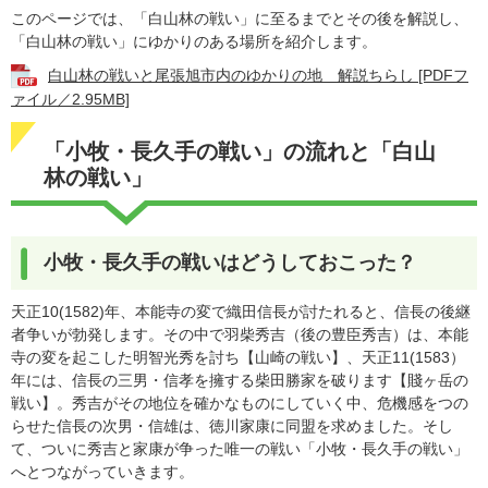
このページでは、「白山林の戦い」に至るまでとその後を解説し、
「白山林の戦い」にゆかりのある場所を紹介します。
白山林の戦いと尾張旭市内のゆかりの地 解説ちらし [PDFフ
ァイル／2.95MB]
「小牧・長久手の戦い」の流れと「白山
林の戦い」
小牧・長久手の戦いはどうしておこった？
天正10(1582)年、本能寺の変で織田信長が討たれると、信長の後継
者争いが勃発します。その中で羽柴秀吉（後の豊臣秀吉）は、本能
寺の変を起こした明智光秀を討ち【山崎の戦い】、天正11(1583）
年には、信長の三男・信孝を擁する柴田勝家を破ります【賤ヶ岳の
戦い】。秀吉がその地位を確かなものにしていく中、危機感をつの
らせた信長の次男・信雄は、徳川家康に同盟を求めました。そし
て、ついに秀吉と家康が争った唯一の戦い「小牧・長久手の戦い」
へとつながっていきます。