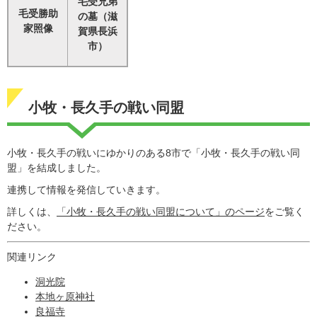
毛受兄弟
毛受勝助
の墓（滋
家照像
賀県長浜
市）
小牧・長久手の戦い同盟
小牧・長久手の戦いにゆかりのある8市で「小牧・長久手の戦い同
盟」を結成しました。
連携して情報を発信していきます。
詳しくは、
「小牧・長久手の戦い同盟について」のページ
をご覧く
ださい。
関連リンク
洞光院
本地ヶ原神社
良福寺