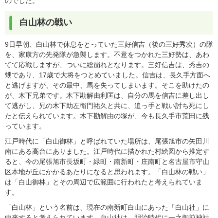
のでした。
白山林の戦い
9日早朝、白山林で休息をとっていた三好信吉（後の三好秀次）の隊
を、家康方の先発隊が急襲します。不意をつかれた三好勢は、あわ
てて応戦しますが、ついに総崩れとなります。三好信吉は、秀吉の
甥であり、17歳で大将をつとめていました。信吉は、長久手方面へ
と逃げますが、その最中、馬を失ってしまいます。そこを助けたの
が、木下兄弟です。木下勘解由利匡は、自分の馬を信吉に差し出し
て逃がし、兄の木下助左衛門祐久と共に、追っ手と戦い討ち死にし
たと伝えられています。木下勘解由の塚が、今も長久手市荒田に残
っています。
江戸時代に「白山御林」と呼ばれていた場所は、尾張旭市の矢田川
南にある高台にありました。江戸時代に描かれた村絵図から推定す
ると、今の尾張旭市長坂町・緑町・南新町・庄南町と名古屋市守山
区本地が丘にかかるあたりになると思われます。「白山林の戦い」
は「白山御林」とその周辺で広範囲に行われたと考えられていま
す。
「白山林」という名前は、現在の南新町白山にあった「白山社」に
由来すると考えられています。白山社は、明治時代に一之御前神社