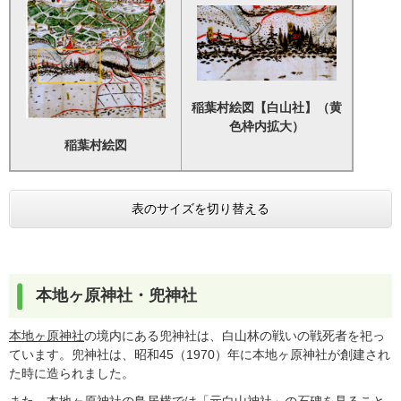
稲葉村絵図【白山社】（黄
色枠内拡大）
稲葉村絵図
表のサイズを切り替える
本地ヶ原神社・兜神社
本地ヶ原神社
の境内にある兜神社は、白山林の戦いの戦死者を祀っ
ています。兜神社は、昭和45（1970）年に本地ヶ原神社が創建され
た時に造られました。
また、本地ヶ原神社の鳥居横では「元白山神社」の石碑を見ること