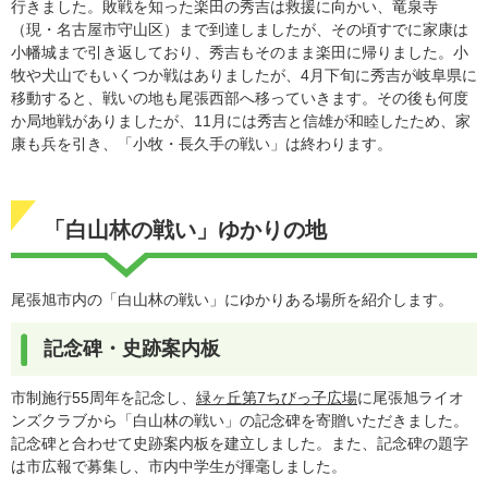
行きました。敗戦を知った楽田の秀吉は救援に向かい、竜泉寺
（現・名古屋市守山区）まで到達しましたが、その頃すでに家康は
小幡城まで引き返しており、秀吉もそのまま楽田に帰りました。小
牧や犬山でもいくつか戦はありましたが、4月下旬に秀吉が岐阜県に
移動すると、戦いの地も尾張西部へ移っていきます。その後も何度
か局地戦がありましたが、11月には秀吉と信雄が和睦したため、家
康も兵を引き、「小牧・長久手の戦い」は終わります。
「白山林の戦い」ゆかりの地
尾張旭市内の「白山林の戦い」にゆかりある場所を紹介します。
記念碑・史跡案内板
市制施行55周年を記念し、
緑ヶ丘第7ちびっ子広場
に尾張旭ライオ
ンズクラブから「白山林の戦い」の記念碑を寄贈いただきました。
記念碑と合わせて史跡案内板を建立しました。また、記念碑の題字
は市広報で募集し、市内中学生が揮毫しました。