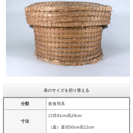
表のサイズを切り替える
分類
飲食用具
口径41cm高24cm
寸法
（蓋）直径50cm高12cm