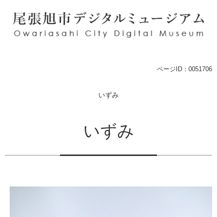
ペ
メ
ー
ニ
ジ
ュ
の
ー
先
を
頭
飛
で
ば
本
ページID：0051706
す
し
文
。
て
いずみ
本
文
へ
いずみ