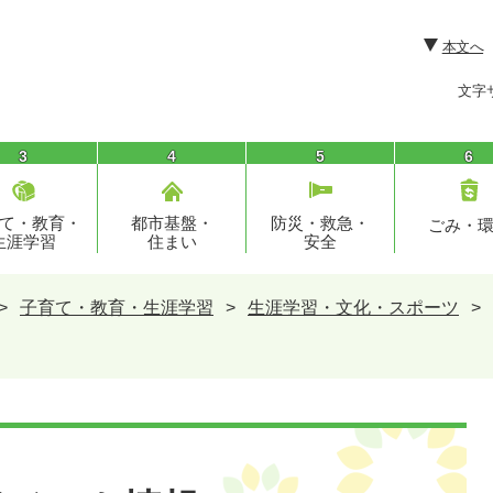
本文へ
文字
3
4
5
6
て・教育・
都市基盤・
防災・救急・
ごみ・
生涯学習
住まい
安全
>
子育て・教育・生涯学習
>
生涯学習・文化・スポーツ
>