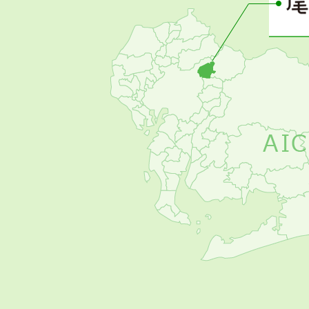
の
お
す
す
め