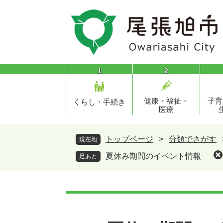
ペ
メ
ー
ニ
ジ
ュ
の
ー
先
を
頭
飛
1
2
で
ば
す
し
健康・福祉・
子育
。
て
くらし・手続き
医療
本
文
へ
トップページ
>
分類でさがす
現在地
夏休み期間のイベント情報
足あと
本
文