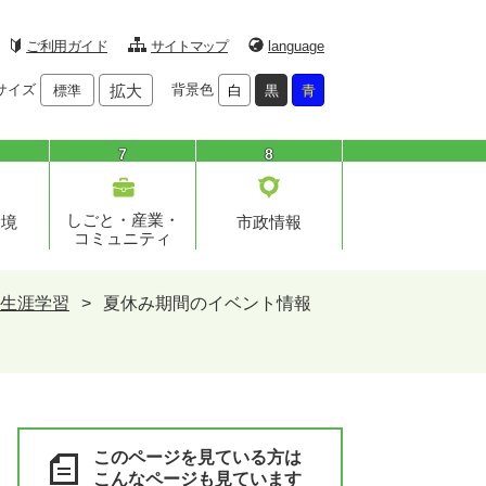
ご利用ガイド
サイトマップ
language
サイズ
拡大
背景色
標準
白
黒
青
7
8
しごと・産業・
環境
市政情報
コミュニティ
生涯学習
>
夏休み期間のイベント情報
このページを見ている方は
こんなページも見ています