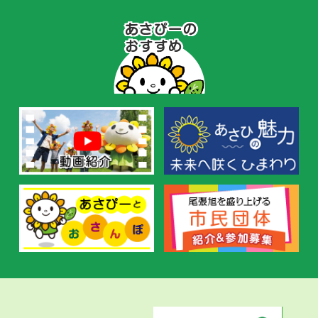
あ
さ
ぴ
ー
の
お
す
す
め