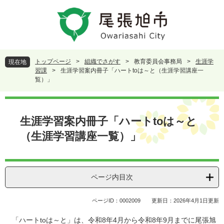
ペ
メ
ー
ニ
ジ
ュ
の
ー
先
を
頭
飛
トップページ
>
組織でさがす
>
教育委員会事務局
>
生涯学
現在地
で
ば
習課
>
生涯学習案内冊子「ハートtoは～と（生涯学習講座一
す
し
覧）」
。
て
本
本
文
文
生涯学習案内冊子「ハートtoは～と
へ
（生涯学習講座一覧）」
ページ内目次
ページID：0002009
更新日：2026年4月1日更新
「ハートtoは～と」は、令和8年4月から令和8年9月までに尾張旭