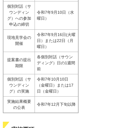
個別対話（サ
ウンディン
令和7年9月10日（水
グ）への参加
曜日）
申込の締切
令和7年9月16日(火曜
現地見学会の
日）または22日（月
開催
曜日）
各個別対話（サウン
提案書の提出
ディング）日の1週間
期限
前
個別対話（サ
令和7年10月10日
ウンディン
（金曜日）または17
グ）の実施
日（金曜日）
実施結果概要
令和7年12月下旬以降
の公表