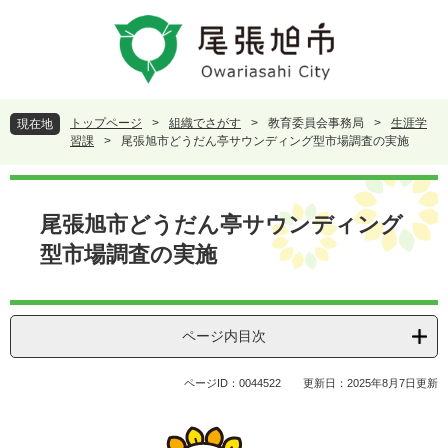
ペ
メ
ー
ニ
ジ
ュ
の
ー
先
を
頭
飛
トップページ
>
組織でさがす
>
教育委員会事務局
>
生涯学
現在地
で
ば
習課
>
尾張旭市どうだん亭サウンディング型市場調査の実施
す
し
。
て
本
本
文
尾張旭市どうだん亭サウンディング
文
へ
型市場調査の実施
ページ内目次
ページID：0044522
更新日：2025年8月7日更新