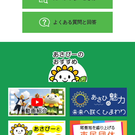
よくある質問と回答
あ
さ
ぴ
ー
の
お
す
す
め