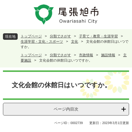
ペ
メ
ー
ニ
ジ
ュ
の
ー
先
を
頭
飛
トップページ
>
分類でさがす
>
子育て・教育・生涯学習
>
現在地
で
ば
生涯学習・文化・スポーツ
>
文化
>
文化会館の休館日はいつで
す
し
すか。
。
て
トップページ
>
分類でさがす
>
市政情報
>
施設情報
>
主
本
要施設
>
文化会館の休館日はいつですか。
文
へ
本
文
文化会館の休館日はいつですか。
ページ内目次
ページID：0002739
更新日：2023年3月1日更新