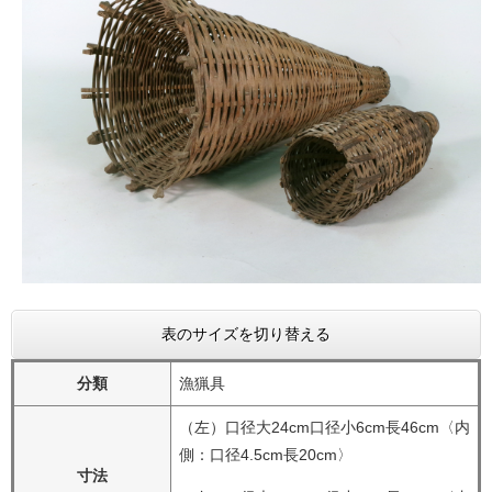
表のサイズを切り替える
分類
漁猟具
（左）口径大24cm口径小6cm長46cm〈内
側：口径4.5cm長20cm〉
寸法