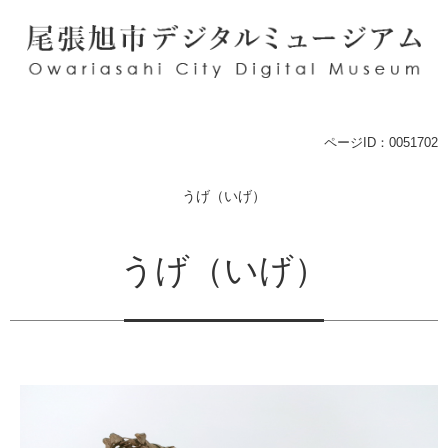
ペ
メ
ー
ニ
ジ
ュ
の
ー
先
を
頭
飛
で
ば
本
ページID：0051702
す
し
文
。
て
うげ（いげ）
本
文
へ
うげ（いげ）