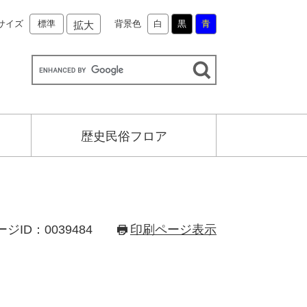
サイズ
標準
背景色
白
黒
青
拡大
歴史民俗フロア
ジID：0039484
印刷ページ表示