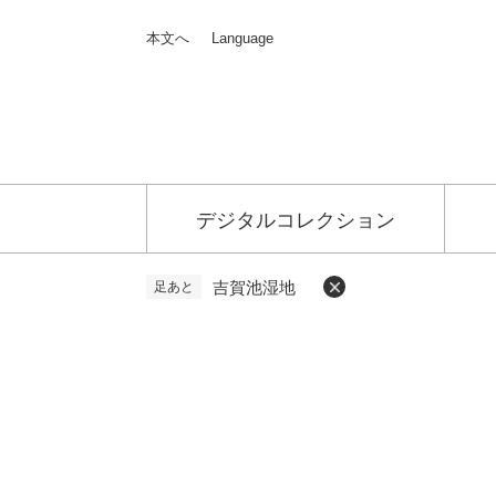
ペ
メ
本文へ
Language
ー
ニ
ジ
ュ
の
ー
先
を
頭
飛
で
ば
デジタルコレクション
す
し
。
て
吉賀池湿地
足あと
本
文
本
へ
文