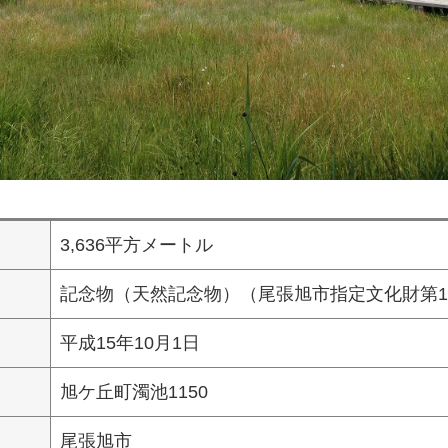
3,636平方メートル
記念物（天然記念物）（尾張旭市指定文化財第1
平成15年10月1日
旭ケ丘町濁池1150
尾張旭市