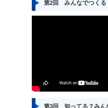
第2回 みんなでつくる
第3回 知ってる？みん