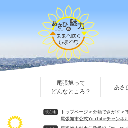
ペ
メ
ー
ニ
ジ
ュ
の
ー
先
を
頭
飛
で
ば
す
し
。
て
本
文
へ
尾張旭って
あさ
どんなところ？
トップページ
>
分類でさがす
>
現在地
尾張旭市公式YouTubeチャンネ