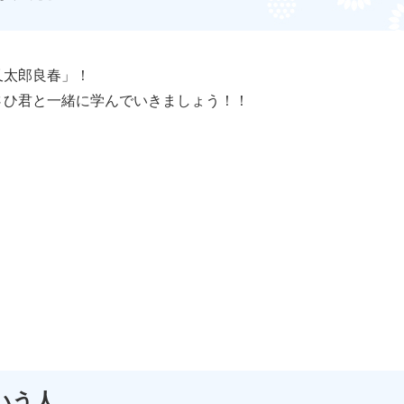
又太郎良春」！
さひ君と一緒に学んでいきましょう！！
いう人