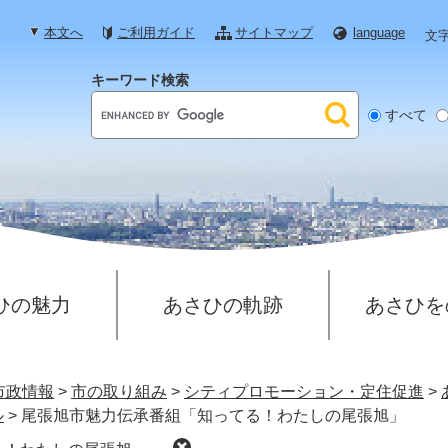
本文へ
ご利用ガイド
サイトマップ
language
文
キーワード検索
G
すべて
o
o
g
l
e
カ
ス
タ
ひの魅力
あさひの軌跡
あさひを
ム
検
索
市政情報
>
市の取り組み
>
シティプロモーション・定住促進
>
ル
>
尾張旭市魅力伝承番組「知ってる！わたしの尾張旭」