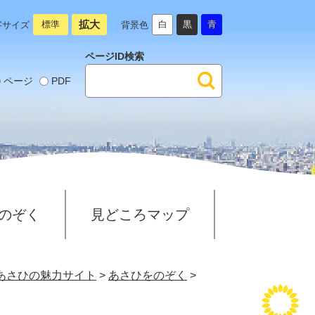
拡大
標準
白
黒
青
字サイズ
背景色
ページID検索
ページ
PDF
のぞく
見どころマップ
あさひの魅力サイト
>
あさひをのぞく
>