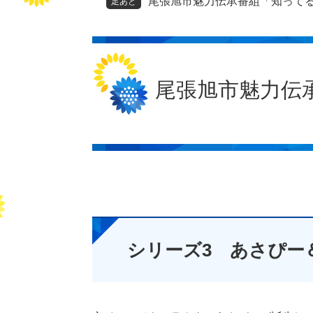
尾張旭市魅力伝承番組「知って
足あと
本
文
尾張旭市魅力伝
シリーズ3 あさぴー