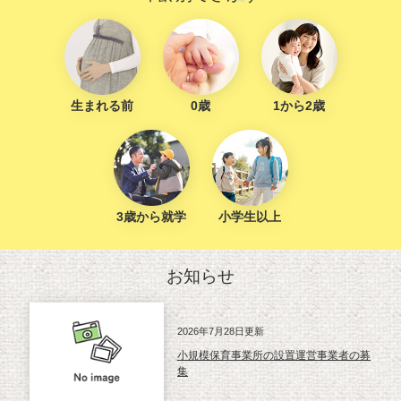
生まれる前
0歳
1から2歳
3歳から就学
小学生以上
本
お知らせ
文
2026年7月28日更新
小規模保育事業所の設置運営事業者の募
集