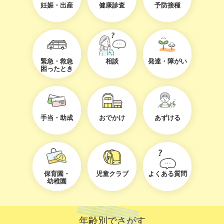
妊娠・出産
健康診査
予防接種
緊急・救急
相談
発達・障がい
困ったとき
手当・助成
おでかけ
あずける
保育園・
児童クラブ
よくある質問
幼稚園
年齢別でさがす