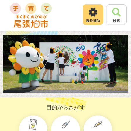
ペ
メ
ー
ニ
ジ
ュ
検索
の
ー
先
を
頭
飛
で
ば
す
し
。
て
本
文
へ
目的からさがす