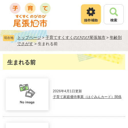
ペ
メ
ー
ニ
ジ
ュ
検索
の
ー
先
を
頭
飛
トップページ
>
子育てすくすくのびのび尾張旭市
>
年齢別
現在地
で
ば
でさがす
>
生まれる前
す
し
。
て
本
本
生まれる前
文
文
へ
2026年4月1日更新
子育て家庭優待事業（はぐみんカード）関係