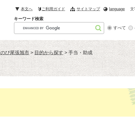
本文へ
ご利用ガイド
サイトマップ
language
文
キーワード検索
G
すべて
o
o
g
びのび尾張旭市
>
目的から探す
>
手当・助成
l
e
カ
ス
タ
ム
検
索