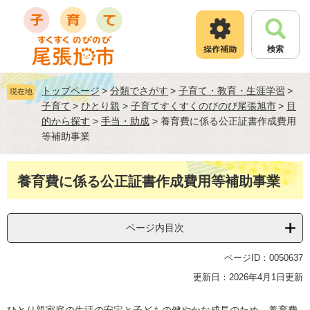
ペ
メ
ー
ニ
ジ
ュ
検索
の
ー
先
を
頭
飛
トップページ
>
分類でさがす
>
子育て・教育・生涯学習
>
現在地
で
ば
子育て
>
ひとり親
>
子育てすくすくのびのび尾張旭市
>
目
す
し
的から探す
>
手当・助成
>
養育費に係る公正証書作成費用
。
て
等補助事業
本
文
へ
本
養育費に係る公正証書作成費用等補助事業
文
ページ内目次
ページID：0050637
更新日：2026年4月1日更新
ひとり親家庭の生活の安定と子どもの健やかな成長のため、養育費