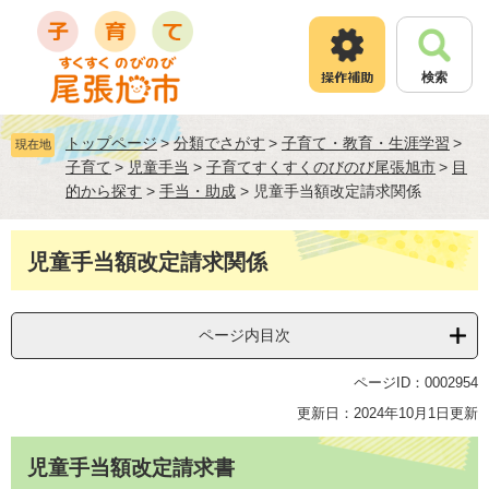
ペ
メ
ー
ニ
ジ
ュ
検索
の
ー
先
を
頭
飛
トップページ
>
分類でさがす
>
子育て・教育・生涯学習
>
現在地
で
ば
子育て
>
児童手当
>
子育てすくすくのびのび尾張旭市
>
目
す
し
的から探す
>
手当・助成
>
児童手当額改定請求関係
。
て
本
文
本
児童手当額改定請求関係
へ
文
ページ内目次
ページID：0002954
更新日：2024年10月1日更新
児童手当額改定請求書