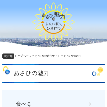
ペ
メ
ー
ニ
ジ
ュ
の
ー
先
を
頭
飛
で
ば
す
し
。
て
本
文
トップページ
>
あさひの魅力サイト
>
あさひの魅力
現在地
へ
本
文
あさひの魅力
食べる