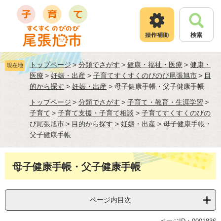
ペ
メ
ー
ニ
ジ
ュ
検索
の
ー
先
を
頭
飛
トップページ
>
分類でさがす
>
健康・福祉・医療
>
健康・
現在地
で
ば
医療
>
妊娠・出産
>
子育てすくすくのびのび尾張旭市
>
目
す
し
的から探す
>
妊娠・出産
>
母子健康手帳・父子健康手帳
。
て
本
トップページ
>
分類でさがす
>
子育て・教育・生涯学習
>
文
子育て
>
子育て支援・子育て相談
>
子育てすくすくのびの
へ
び尾張旭市
>
目的から探す
>
妊娠・出産
>
母子健康手帳・
父子健康手帳
本
母子健康手帳・父子健康手帳
文
ページ内目次