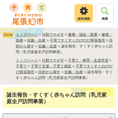
ペ
メ
ー
ニ
ジ
ュ
検索
の
ー
先
を
頭
飛
トップページ
>
分類でさがす
>
健康・福祉・医療
>
健康・
現在地
で
ば
医療
>
妊娠・出産
>
子育てすくすくのびのび尾張旭市
>
目
す
し
的から探す
>
妊娠・出産
>
誕生報告・すくすく赤ちゃん訪
。
て
問（乳児家庭全戸訪問事業）
本
文
トップページ
>
分類でさがす
>
子育て・教育・生涯学習
>
へ
子育て
>
子育て支援・子育て相談
>
子育てすくすくのびの
び尾張旭市
>
目的から探す
>
妊娠・出産
>
誕生報告・すく
すく赤ちゃん訪問（乳児家庭全戸訪問事業）
本
誕生報告・すくすく赤ちゃん訪問（乳児家
文
庭全戸訪問事業）