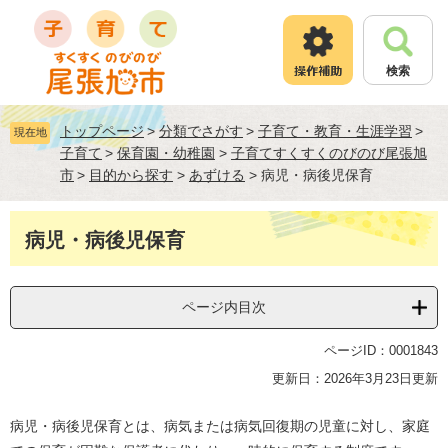
ペ
メ
ー
ニ
ジ
ュ
検索
の
ー
先
を
頭
飛
トップページ
>
分類でさがす
>
子育て・教育・生涯学習
>
現在地
で
ば
子育て
>
保育園・幼稚園
>
子育てすくすくのびのび尾張旭
す
し
市
>
目的から探す
>
あずける
>
病児・病後児保育
。
て
本
文
本
病児・病後児保育
へ
文
ページ内目次
ページID：0001843
更新日：2026年3月23日更新
病児・病後児保育とは、病気または病気回復期の児童に対し、家庭