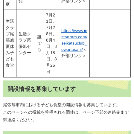
館
外部リンク＞
庭
7月2
生活
1日、
クラ
7月2
https://www.in
ブ尾
生活ク
8日、
誰
stagram.com/
張旭
ラブ尾
8月4
で
seikatsuclub_
夏休
張旭セ
日、8
も
owariasahi/
＜
み子
ンター
月18
外部リンク＞
ども
日、8
食堂
月25
日
開設情報を募集しています
尾張旭市内における子ども食堂の開設情報を募集しています。
このページへの掲載を希望される団体は、ページ下部の連絡先まで
御連絡ください。