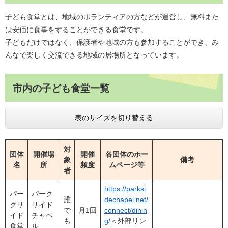
子ども食堂とは、地域のボランティアの方などが運営し、無料また
は安価に食事をすることができる食堂です。
子どもだけではなく、保護者や地域の方も参加することができ、み
んなで楽しく交流できる地域の居場所となっています。
市内の子ども食堂一覧
表のサイズを切り替える
対
団体
開催場
開催
各団体のホー
象
備考
名
所
頻度
ムページ等
者
https://parksi
パー
パーク
誰
dechapel.net/
クサ
サイド
で
月1回
connect/dinin
イド
チャペ
も
g/
＜外部リン
食堂
ル