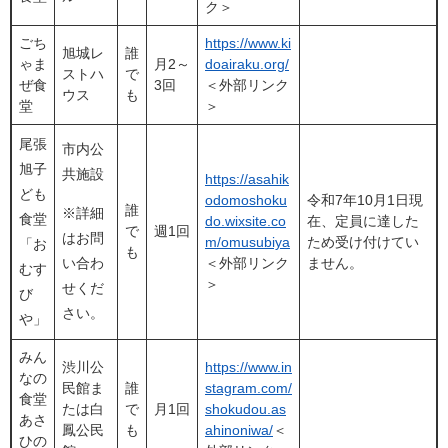
ク＞
ごち
https://www.ki
旭城レ
誰
ゃま
月2～
doairaku.org/
ストハ
で
ぜ食
3回
＜外部リンク
ウス
も
堂
＞
尾張
市内公
旭子
共施設
https://asahik
ども
odomoshoku
令和7年10月1日現
誰
※詳細
食堂
do.wixsite.co
在、定員に達した
で
週1回
はお問
m/omusubiya
ため受け付けてい
「お
も
い合わ
＜外部リンク
ません。
むす
＞
せくだ
び
さい。
や」
みん
渋川公
https://www.in
なの
民館ま
誰
stagram.com/
食堂
たは白
で
月1回
shokudou.as
あさ
鳳公民
も
ahinoniwa/
＜
ひの