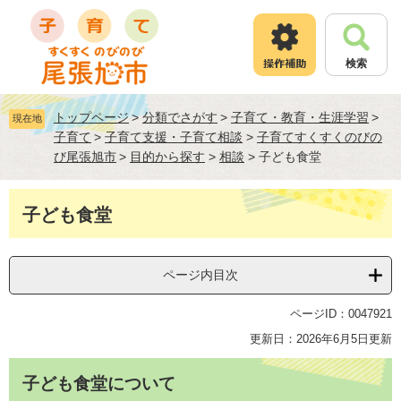
ペ
メ
ー
ニ
ジ
ュ
検索
の
ー
先
を
頭
飛
トップページ
>
分類でさがす
>
子育て・教育・生涯学習
>
現在地
で
ば
子育て
>
子育て支援・子育て相談
>
子育てすくすくのびの
す
し
び尾張旭市
>
目的から探す
>
相談
>
子ども食堂
。
て
本
文
本
子ども食堂
へ
文
ページ内目次
ページID：0047921
更新日：2026年6月5日更新
子ども食堂について