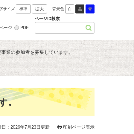
拡大
字サイズ
標準
背景色
白
黒
青
ページID検索
ページ
PDF
援事業の参加者を募集しています。
す。
日：2026年7月23日更新
印刷ページ表示