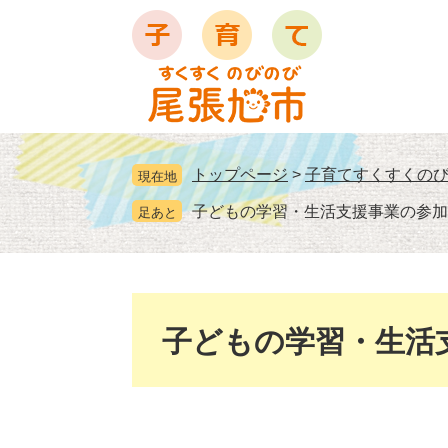
ペ
メ
ー
ニ
ジ
ュ
の
ー
先
を
頭
飛
で
ば
トップページ
>
子育てすくすくの
現在地
す
し
。
て
子どもの学習・生活支援事業の参加
足あと
本
文
へ
本
文
子どもの学習・生活