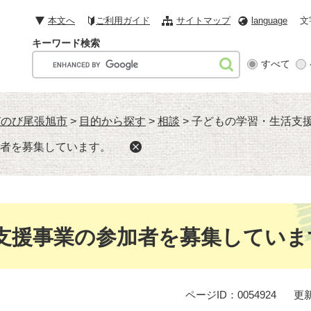
本文へ
ご利用ガイド
サイトマップ
language
文
キーワード検索
G
すべて
o
o
g
びのび尾張旭市
>
目的から探す
>
相談
>
子どもの学習・生活支
l
e
者を募集しています。
カ
ス
タ
ム
検
支援事業の参加者を募集していま
索
ページID：0054924
更新