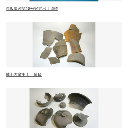
長坂遺跡第18号竪穴出土遺物
城山古窯出土 埴輪