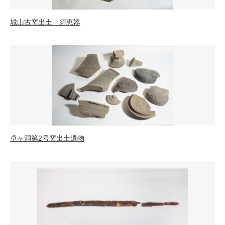
城山古窯出土 須恵器
卓ヶ洞第2号窯出土遺物