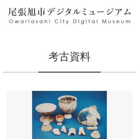
ペ
メ
ー
ニ
ジ
ュ
の
ー
先
を
頭
飛
で
ば
本
す
し
文
考古資料
。
て
本
文
へ