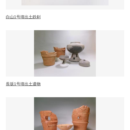
白山1号墳出土鉄剣
長坂1号墳出土遺物