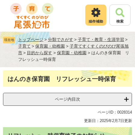
ペ
メ
ー
ニ
ジ
ュ
検索
の
ー
先
を
頭
飛
トップページ
>
分類でさがす
>
子育て・教育・生涯学習
>
現在地
で
ば
子育て
>
保育園・幼稚園
>
子育てすくすくのびのび尾張旭
す
し
市
>
目的から探す
>
保育園・幼稚園
>
はんのき保育園 リ
。
て
フレッシュ一時保育
本
文
へ
本
はんのき保育園 リフレッシュ一時保育
文
ページ内目次
ページID：0028314
更新日：2025年2月7日更新