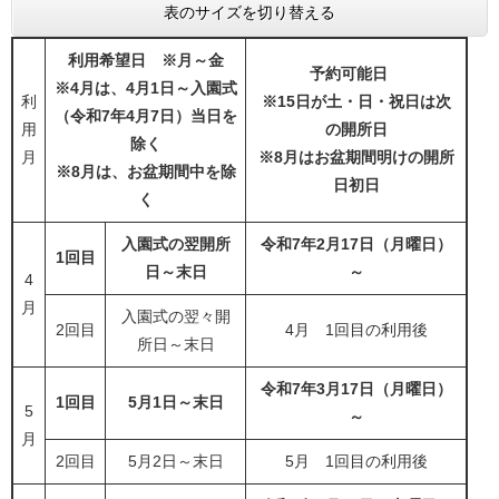
表のサイズを切り替える
利用希望日 ※月～金
予約可能日
※4月は、4月1日～入園式
利
※
15日が土・日・祝日は次
（令和7年4月7日）当日を
用
の開所日
除く
月
※8月はお盆期間明けの開所
※8月は、お盆期間中を除
日初日
く
入園式の翌開所
令和7年2月17日（月曜日）
1回目
日～末日
～
4
月
入園式の翌々開
2回目
4月 1回目の利用後
所日～末日
令和7年3月17日（月曜日）
1回目
5月1日～末日
5
～
月
2回目
5月2日～末日
5月 1回目の利用後