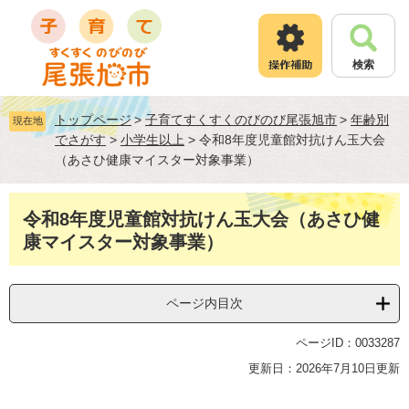
ペ
メ
ー
ニ
ジ
ュ
検索
の
ー
先
を
頭
飛
トップページ
>
子育てすくすくのびのび尾張旭市
>
年齢別
現在地
で
ば
でさがす
>
小学生以上
>
令和8年度児童館対抗けん玉大会
す
し
（あさひ健康マイスター対象事業）
。
て
本
文
本
令和8年度児童館対抗けん玉大会（あさひ健
へ
文
康マイスター対象事業）
ページ内目次
ページID：0033287
更新日：2026年7月10日更新