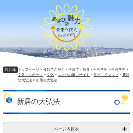
ペ
メ
ー
ニ
ジ
ュ
の
ー
先
を
頭
飛
で
ば
す
し
。
て
本
文
トップページ
>
分類でさがす
>
子育て・教育・生涯学習
>
生涯学習・
現在地
へ
文化・スポーツ
>
文化
>
あさひの魅力サイト
>
見どころマップ
>
新居
の大弘法
>
新居の大弘法
本
文
新居の大弘法
ページ内目次