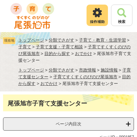
ペ
メ
ー
ニ
ジ
ュ
検索
の
ー
先
を
頭
飛
トップページ
>
分類でさがす
>
子育て・教育・生涯学習
>
現在地
で
ば
子育て
>
子育て支援・子育て相談
>
子育てすくすくのびの
す
し
び尾張旭市
>
目的から探す
>
おでかけ
>
尾張旭市子育て支
。
て
援センター
本
文
トップページ
>
分類でさがす
>
市政情報
>
施設情報
>
子育
へ
て支援センター
>
子育てすくすくのびのび尾張旭市
>
目的
から探す
>
おでかけ
>
尾張旭市子育て支援センター
本
尾張旭市子育て支援センター
文
ページ内目次