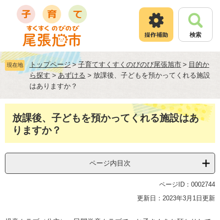
ペ
メ
ー
ニ
ジ
ュ
検索
の
ー
先
を
頭
飛
トップページ
>
子育てすくすくのびのび尾張旭市
>
目的か
現在地
で
ば
ら探す
>
あずける
>
放課後、子どもを預かってくれる施設
す
し
はありますか？
。
て
本
文
本
放課後、子どもを預かってくれる施設はあ
へ
文
りますか？
ページ内目次
ページID：0002744
更新日：2023年3月1日更新