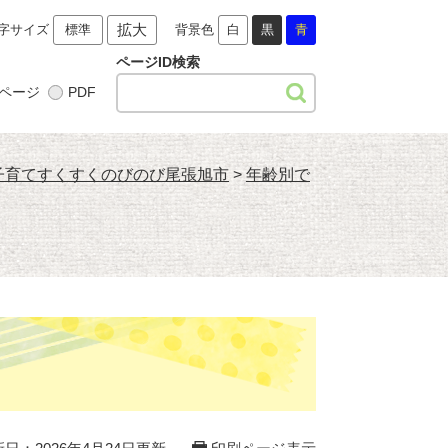
拡大
字サイズ
標準
背景色
白
黒
青
ページID検索
ページ
PDF
子育てすくすくのびのび尾張旭市
>
年齢別で