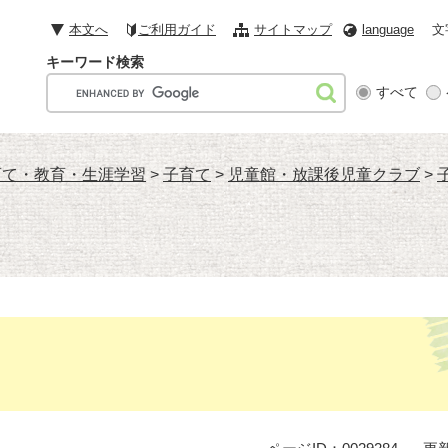
本文へ
ご利用ガイド
サイトマップ
language
文
キーワード検索
G
すべて
o
o
g
育て・教育・生涯学習
>
子育て
>
児童館・放課後児童クラブ
>
l
e
カ
ス
タ
ム
検
索