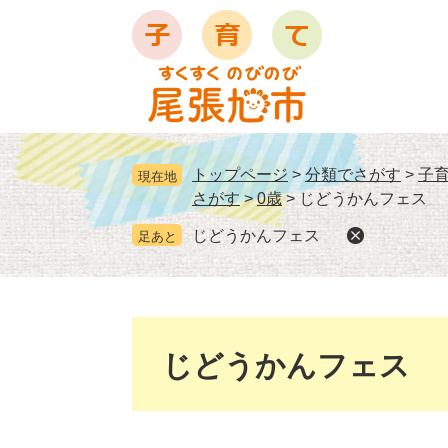
ペ
メ
ー
ニ
ジ
ュ
の
ー
先
を
頭
飛
で
ば
トップページ
>
分類でさがす
>
子
現在地
す
し
さがす
>
0歳
>
じどうかんフェス
。
て
本
じどうかんフェス
足あと
文
へ
本
文
じどうかんフェス