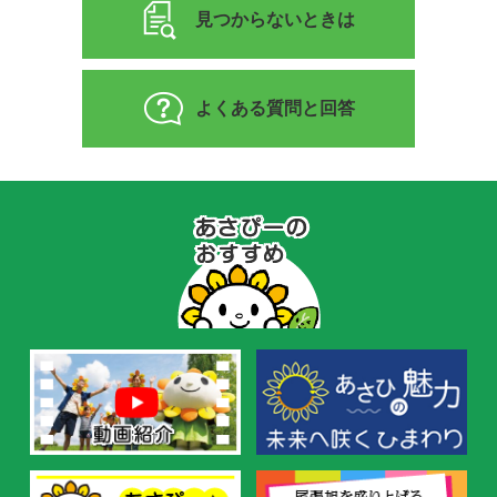
見つからないときは
よくある質問と回答
あ
さ
ぴ
ー
の
お
す
す
め