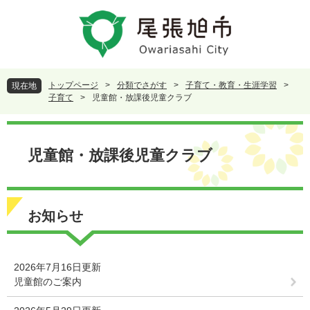
ペ
メ
ー
ニ
ジ
ュ
の
ー
先
を
頭
飛
トップページ
>
分類でさがす
>
子育て・教育・生涯学習
>
現在地
で
ば
子育て
>
児童館・放課後児童クラブ
す
し
。
て
本
本
文
児童館・放課後児童クラブ
文
へ
お知らせ
2026年7月16日更新
児童館のご案内