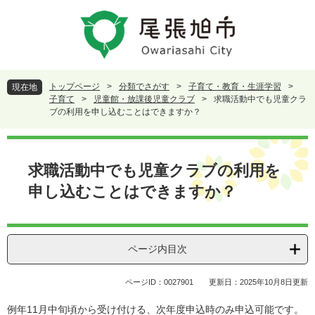
ペ
メ
ー
ニ
ジ
ュ
の
ー
先
を
頭
飛
トップページ
>
分類でさがす
>
子育て・教育・生涯学習
>
現在地
で
ば
子育て
>
児童館・放課後児童クラブ
>
求職活動中でも児童クラ
す
し
ブの利用を申し込むことはできますか？
。
て
本
本
文
文
求職活動中でも児童クラブの利用を
へ
申し込むことはできますか？
ページ内目次
ページID：0027901
更新日：2025年10月8日更新
例年11月中旬頃から受け付ける、次年度申込時のみ申込可能です。