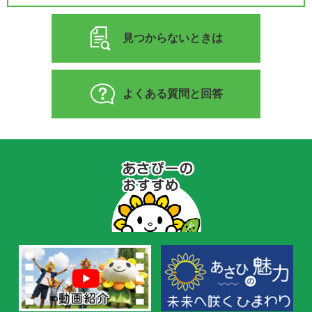
見つからないときは
よくある質問と回答
あ
さ
ぴ
ー
の
お
す
す
め