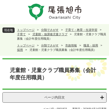
ペ
メ
ー
ニ
ジ
ュ
の
ー
先
を
頭
飛
トップページ
>
分類でさがす
>
子育て・教育・生涯学習
>
現在地
で
ば
子育て
>
児童館・放課後児童クラブ
>
児童館・児童クラブ職員
す
し
募集（会計年度任用職員）
。
て
トップページ
>
分類でさがす
>
市政情報
>
職員・採用
>
本
採用
>
児童館・児童クラブ職員募集（会計年度任用職員）
文
へ
本
文
児童館・児童クラブ職員募集（会計
年度任用職員）
ページ内目次
ページID：0001823
更新日：2026年4月14日更新