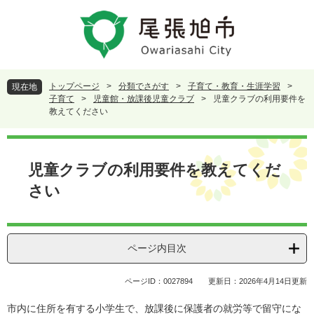
ペ
メ
ー
ニ
ジ
ュ
の
ー
先
を
頭
飛
トップページ
>
分類でさがす
>
子育て・教育・生涯学習
>
現在地
で
ば
子育て
>
児童館・放課後児童クラブ
>
児童クラブの利用要件を
す
し
教えてください
。
て
本
本
文
文
児童クラブの利用要件を教えてくだ
へ
さい
ページ内目次
ページID：0027894
更新日：2026年4月14日更新
市内に住所を有する小学生で、放課後に保護者の就労等で留守にな