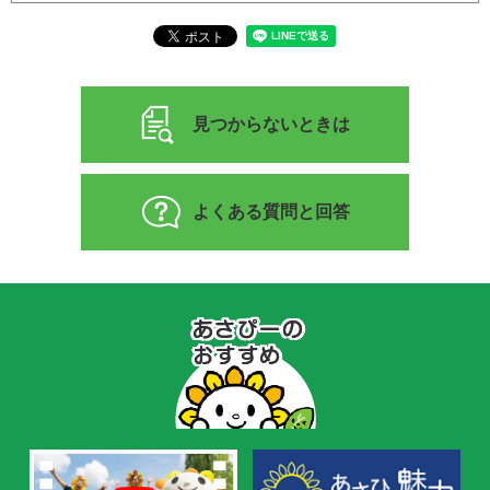
見つからないときは
よくある質問と回答
あ
さ
ぴ
ー
の
お
す
す
め