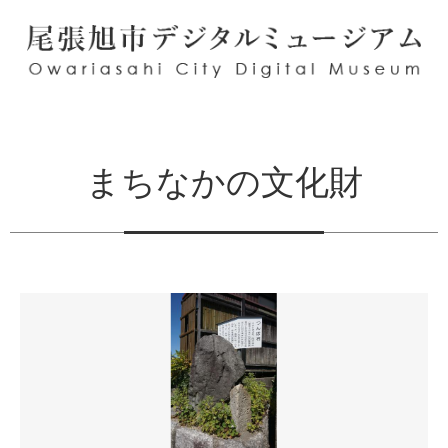
ペ
メ
ー
ニ
ジ
ュ
の
ー
先
を
頭
飛
で
ば
本
す
し
文
まちなかの文化財
。
て
本
文
へ