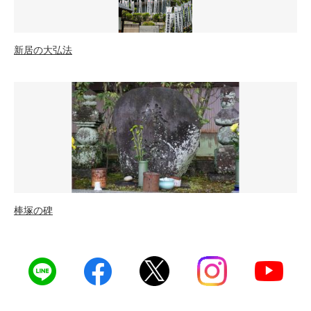
新居の大弘法
棒塚の碑