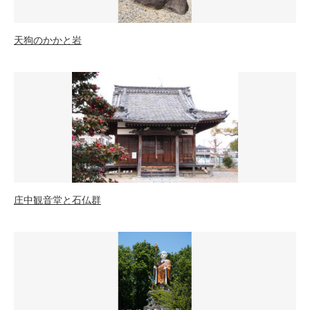
天狗のかかと岩
庄中観音堂と石仏群