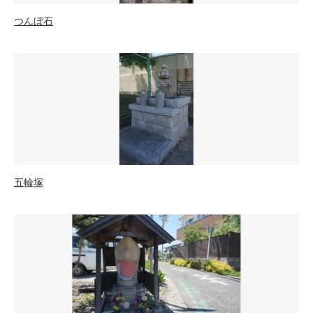
つんぼ石
五輪塚