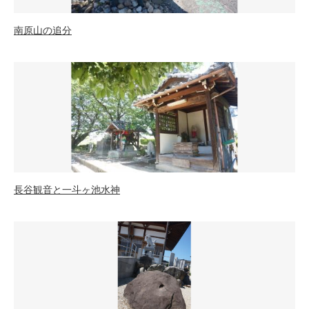
南原山の追分
長谷観音と一斗ヶ池水神