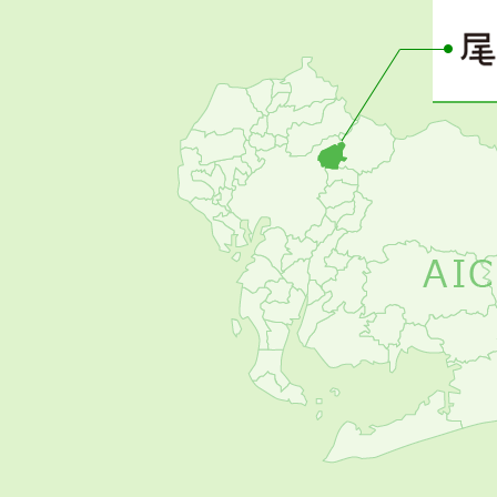
ー
の
お
す
す
め