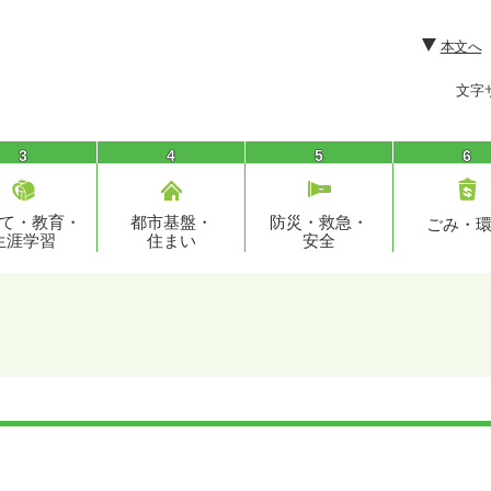
本文へ
文字
3
4
5
6
て・教育・
都市基盤・
防災・救急・
ごみ・
生涯学習
住まい
安全