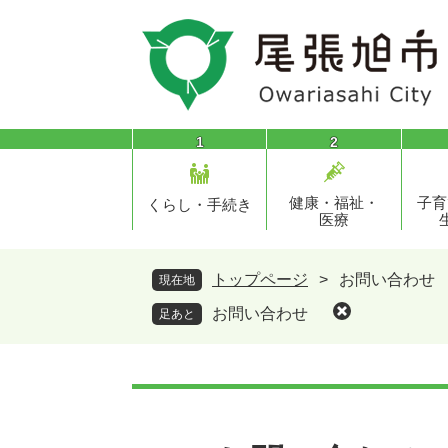
ペ
メ
ー
ニ
ジ
ュ
の
ー
先
を
頭
飛
1
2
で
ば
す
し
健康・福祉・
子育
。
て
くらし・手続き
医療
本
文
へ
トップページ
>
お問い合わせ
現在地
お問い合わせ
足あと
本
文