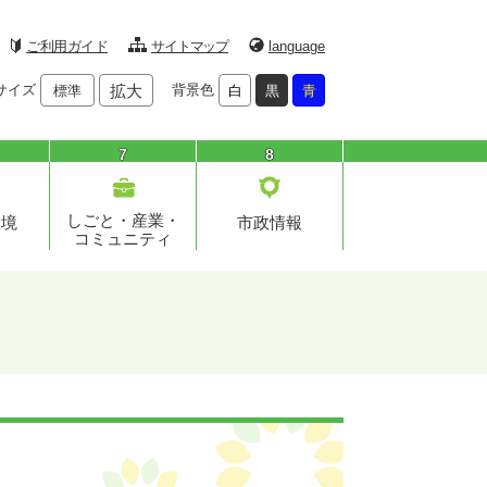
ご利用ガイド
サイトマップ
language
サイズ
拡大
背景色
標準
白
黒
青
7
8
しごと・産業・
環境
市政情報
コミュニティ