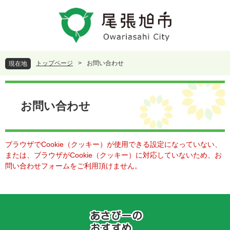
ペ
メ
ー
ニ
ジ
ュ
の
ー
先
を
頭
飛
トップページ
>
お問い合わせ
現在地
で
ば
す
し
本
。
て
文
本
お問い合わせ
文
へ
ブラウザでCookie（クッキー）が使用できる設定になっていない、
または、ブラウザがCookie（クッキー）に対応していないため、お
問い合わせフォームをご利用頂けません。
あ
さ
ぴ