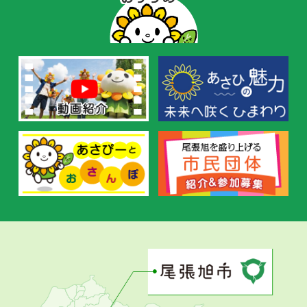
ー
の
お
す
す
め