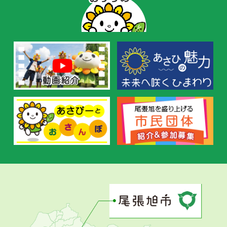
ー
の
お
す
す
め