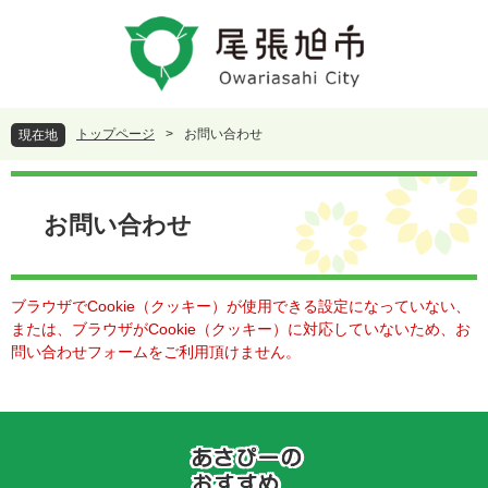
ペ
メ
ー
ニ
ジ
ュ
の
ー
先
を
頭
飛
トップページ
>
お問い合わせ
現在地
で
ば
す
し
本
。
て
文
本
お問い合わせ
文
へ
ブラウザでCookie（クッキー）が使用できる設定になっていない、
または、ブラウザがCookie（クッキー）に対応していないため、お
問い合わせフォームをご利用頂けません。
あ
さ
ぴ