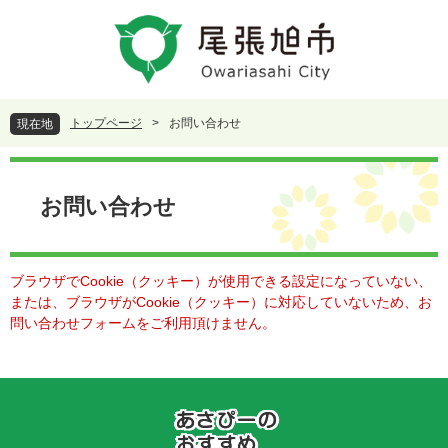
ペ
メ
ー
ニ
ジ
ュ
の
ー
先
を
頭
飛
トップページ
>
お問い合わせ
現在地
で
ば
す
し
本
。
て
文
本
お問い合わせ
文
へ
ブラウザでCookie（クッキー）が使用できる設定になっていない、
または、ブラウザがCookie（クッキー）に対応していないため、お
問い合わせフォームをご利用頂けません。
あ
さ
ぴ