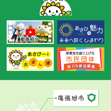
ー
の
お
す
す
め