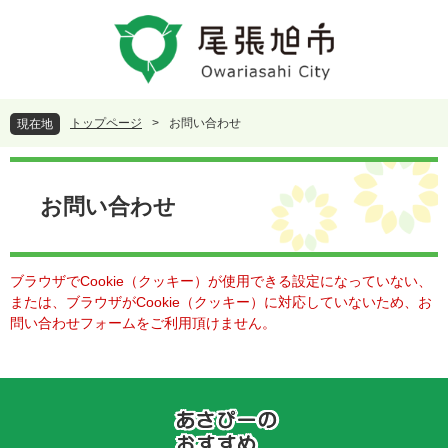
ペ
メ
ー
ニ
ジ
ュ
の
ー
先
を
頭
飛
トップページ
>
お問い合わせ
現在地
で
ば
す
し
本
。
て
文
本
お問い合わせ
文
へ
ブラウザでCookie（クッキー）が使用できる設定になっていない、
または、ブラウザがCookie（クッキー）に対応していないため、お
問い合わせフォームをご利用頂けません。
あ
さ
ぴ