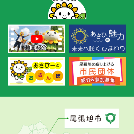
ー
の
お
す
す
め