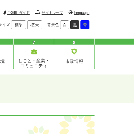
ご利用ガイド
サイトマップ
language
サイズ
拡大
背景色
標準
白
黒
青
7
8
しごと・産業・
環境
市政情報
コミュニティ