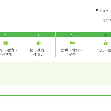
本文へ
文字
3
4
5
6
て・教育・
都市基盤・
防災・救急・
ごみ・
生涯学習
住まい
安全