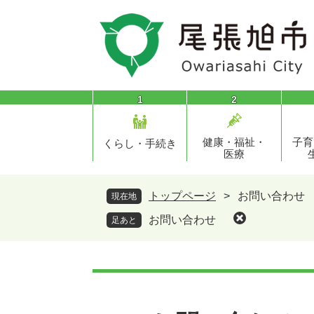
ペ
メ
ー
ニ
ジ
ュ
の
ー
先
を
頭
飛
1
2
で
ば
す
し
健康・福祉・
子育
。
て
くらし・手続き
医療
本
文
へ
トップページ
>
お問い合わせ
現在地
お問い合わせ
足あと
本
文