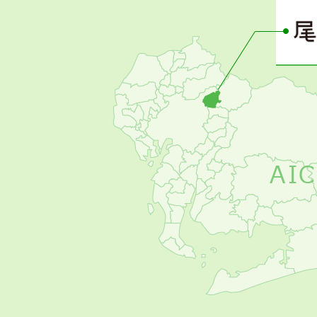
ー
の
お
す
す
め