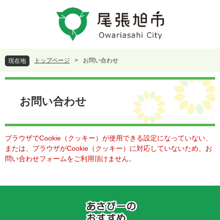
ペ
メ
ー
ニ
ジ
ュ
の
ー
先
を
頭
飛
トップページ
>
お問い合わせ
現在地
で
ば
す
し
本
。
て
文
本
お問い合わせ
文
へ
ブラウザでCookie（クッキー）が使用できる設定になっていない、
または、ブラウザがCookie（クッキー）に対応していないため、お
問い合わせフォームをご利用頂けません。
あ
さ
ぴ