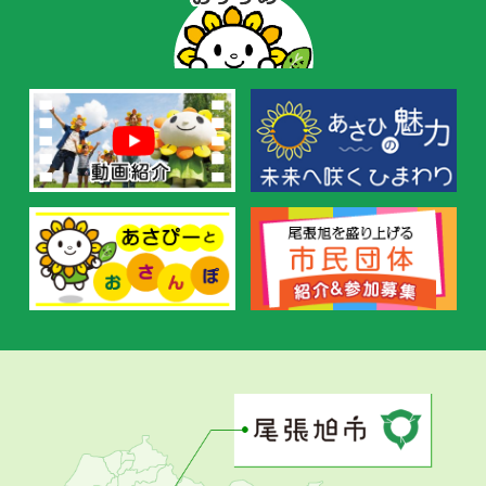
ー
の
お
す
す
め