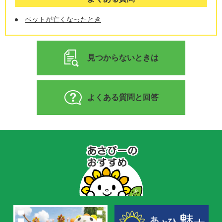
ペットが亡くなったとき
見つからないときは
よくある質問と回答
あ
さ
ぴ
ー
の
お
す
す
め