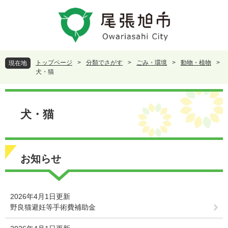
ペ
メ
ー
ニ
ジ
ュ
の
ー
先
を
頭
飛
トップページ
>
分類でさがす
>
ごみ・環境
>
動物・植物
>
現在地
で
ば
犬・猫
す
し
。
て
本
本
文
犬・猫
文
へ
お知らせ
2026年4月1日更新
野良猫避妊等手術費補助金