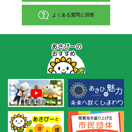
よくある質問と回答
あ
さ
ぴ
ー
の
お
す
す
め