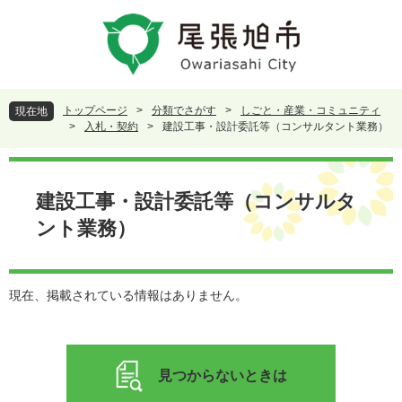
ペ
メ
ー
ニ
ジ
ュ
の
ー
先
を
頭
飛
トップページ
>
分類でさがす
>
しごと・産業・コミュニティ
現在地
で
ば
>
入札・契約
>
建設工事・設計委託等（コンサルタント業務）
す
し
。
て
本
本
文
建設工事・設計委託等（コンサルタ
文
へ
ント業務）
現在、掲載されている情報はありません。
見つからないときは