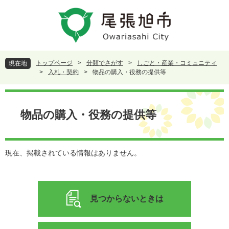
ペ
メ
ー
ニ
ジ
ュ
の
ー
先
を
頭
飛
トップページ
>
分類でさがす
>
しごと・産業・コミュニティ
現在地
で
ば
>
入札・契約
>
物品の購入・役務の提供等
す
し
。
て
本
本
文
物品の購入・役務の提供等
文
へ
現在、掲載されている情報はありません。
見つからないときは