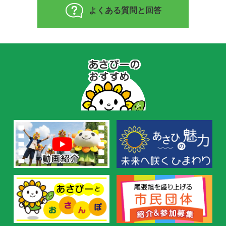
よくある質問と回答
あ
さ
ぴ
ー
の
お
す
す
め