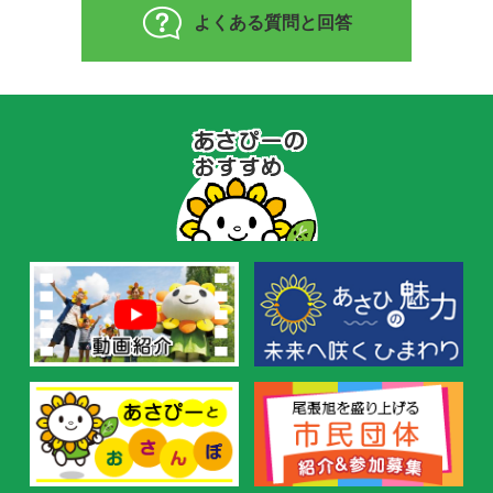
よくある質問と回答
あ
さ
ぴ
ー
の
お
す
す
め