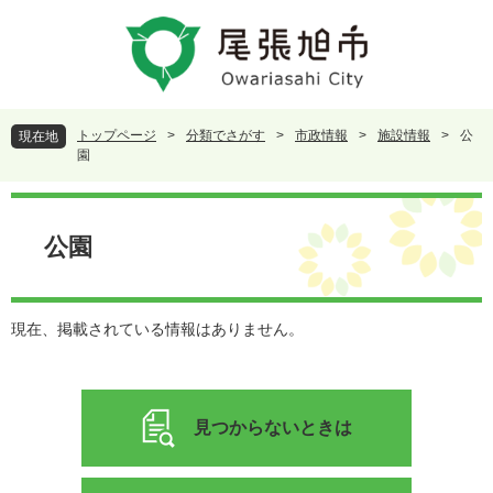
ペ
メ
ー
ニ
ジ
ュ
の
ー
先
を
頭
飛
トップページ
>
分類でさがす
>
市政情報
>
施設情報
>
公
現在地
で
ば
園
す
し
。
て
本
本
文
公園
文
へ
現在、掲載されている情報はありません。
見つからないときは