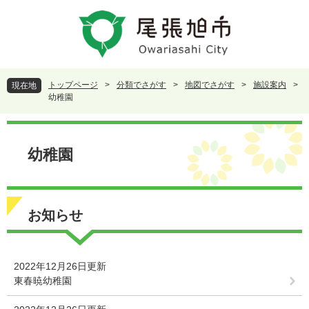
ペ
メ
ー
ニ
ジ
ュ
の
ー
先
を
頭
飛
トップページ
>
分類でさがす
>
地図でさがす
>
施設案内
>
現在地
で
ば
幼稚園
す
し
。
て
本
本
文
幼稚園
文
へ
お知らせ
2022年12月26日更新
東春暁幼稚園