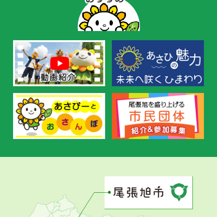
ー
の
お
す
す
め