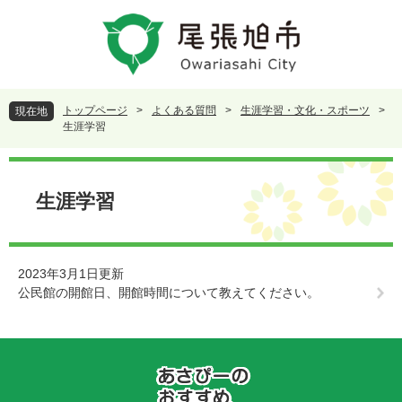
ペ
メ
ー
ニ
ジ
ュ
の
ー
先
を
頭
飛
トップページ
>
よくある質問
>
生涯学習・文化・スポーツ
>
現在地
で
ば
生涯学習
す
し
。
て
本
本
文
生涯学習
文
へ
2023年3月1日更新
公民館の開館日、開館時間について教えてください。
あ
さ
ぴ