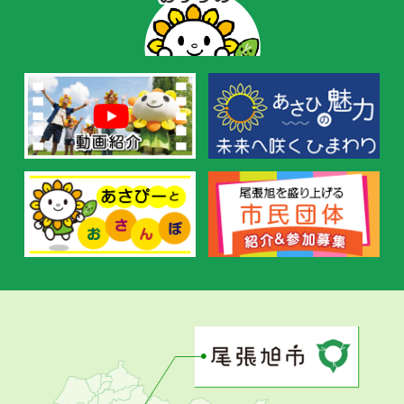
ー
の
お
す
す
め