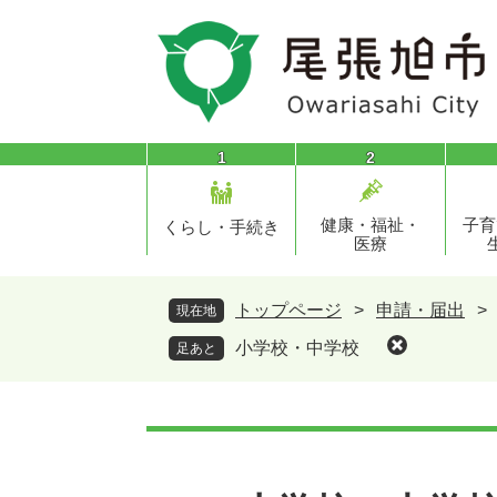
ペ
メ
ー
ニ
ジ
ュ
の
ー
先
を
頭
飛
1
2
で
ば
す
し
健康・福祉・
子育
。
て
くらし・手続き
医療
本
文
へ
トップページ
>
申請・届出
>
現在地
小学校・中学校
足あと
本
文