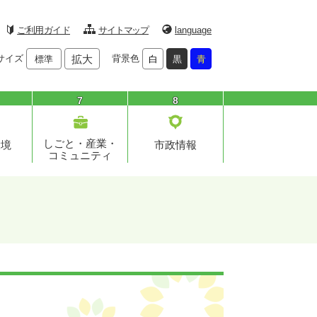
ご利用ガイド
サイトマップ
language
サイズ
拡大
背景色
標準
白
黒
青
7
8
しごと・産業・
環境
市政情報
コミュニティ