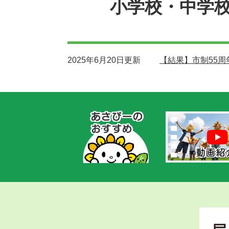
小学校・中学
2025年6月20日更新
【結果】市制55
あ
さ
ぴ
ー