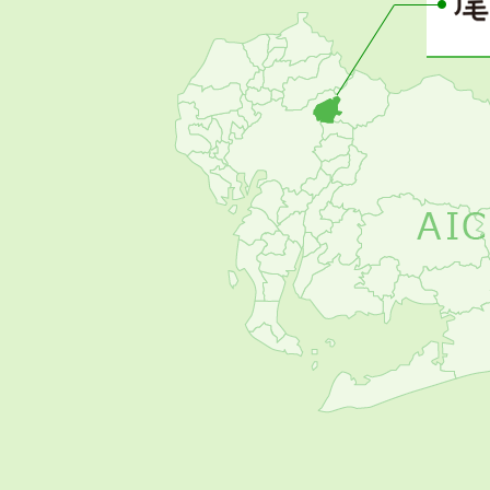
の
お
す
す
め