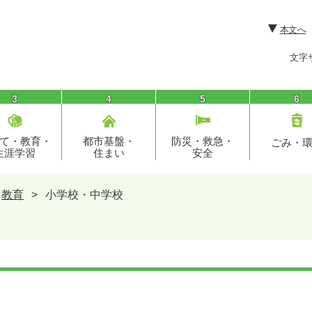
本文へ
文字
3
4
5
6
て・教育・
都市基盤・
防災・救急・
ごみ・
生涯学習
住まい
安全
教育
>
小学校・中学校