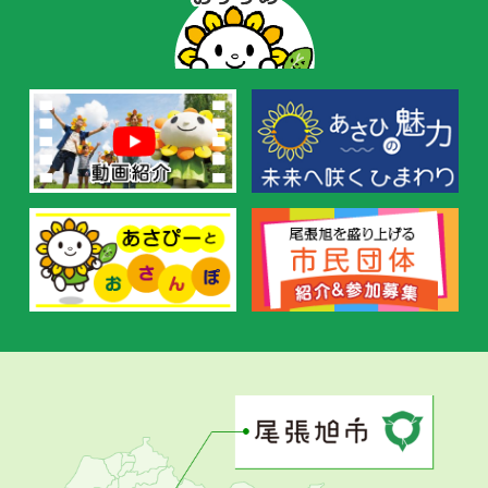
ー
の
お
す
す
め