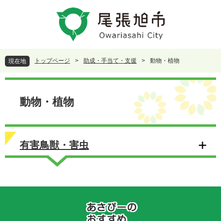
ペ
メ
ー
ニ
ジ
ュ
の
ー
先
を
頭
飛
トップページ
>
助成・手当て・支援
>
動物・植物
現在地
で
ば
す
し
本
。
て
文
本
動物・植物
文
へ
有害鳥獣・害虫
あ
さ
ぴ