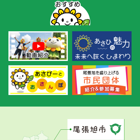
ぴ
ー
の
お
す
す
め