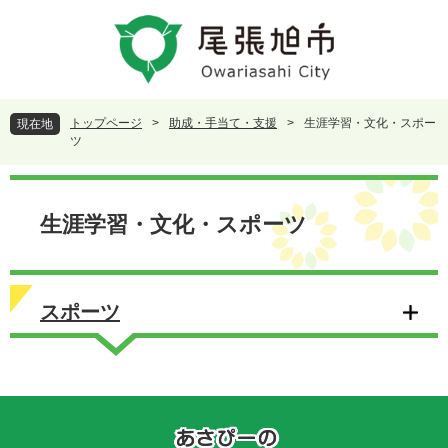
ペ
メ
ー
ニ
ジ
ュ
の
ー
先
を
頭
飛
トップページ
>
助成・手当て・支援
>
生涯学習・文化・スポー
現在地
で
ば
ツ
す
し
。
て
本
本
文
生涯学習・文化・スポーツ
文
へ
スポーツ
あ
さ